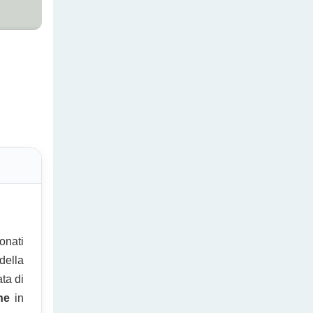
onati
della
ta di
ne
in