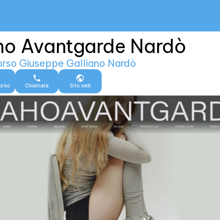
ho Avantgarde Nardò
orso Giuseppe Galliano Nardò
orso
Chiamata
Sito web