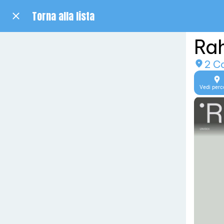
Torna alla lista
Ra
2 C
Vedi perc