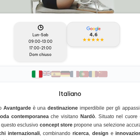
🕒
4,6
Lun-Sab
★★★★★
09:00-13:00
17:00-21:00
Dom chiuso
Italiano
o
Avantgarde
è una
destinazione
imperdibile per gli appassi
oda contemporanea
che visitano
Nardò
. Situato nel cuore 
à, questo esclusivo
concept store
propone una selezione accura
hi internazionali
, combinando
ricerca
,
design
e
innovazio