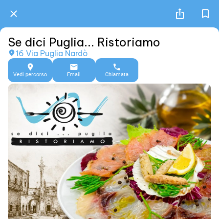
Se dici Puglia... Ristoriamo
16 Via Puglia Nardò
Vedi percorso
Email
Chiamata