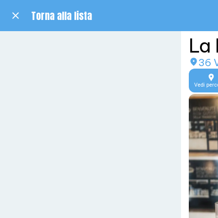
Torna alla lista
La
36 V
Vedi perc