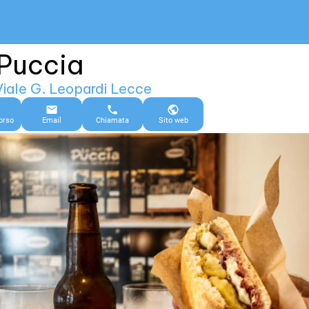
 Puccia
iale G. Leopardi Lecce
orso
Email
Chiamata
Sito web