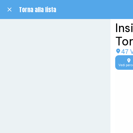
Torna alla lista
Ins
Tor
47 V
Vedi perc