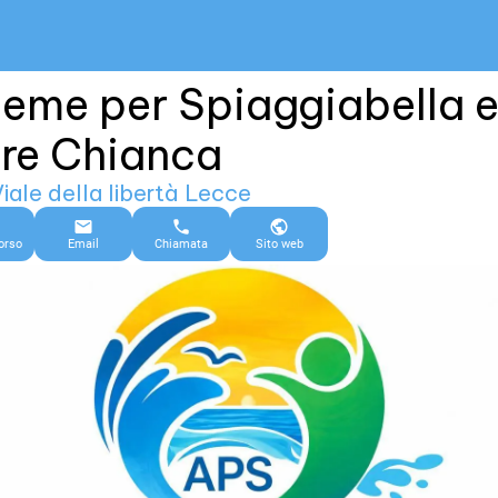
ieme per Spiaggiabella 
re Chianca
iale della libertà Lecce
orso
Email
Chiamata
Sito web