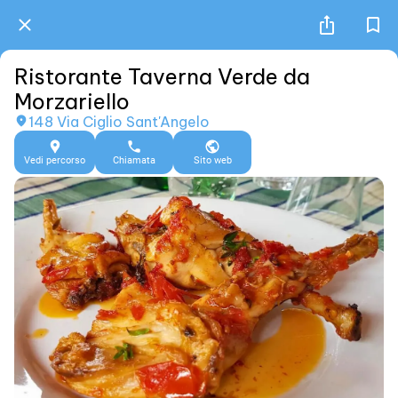
Ristorante Taverna Verde da
Morzariello
148 Via Ciglio Sant'Angelo
Vedi percorso
Chiamata
Sito web