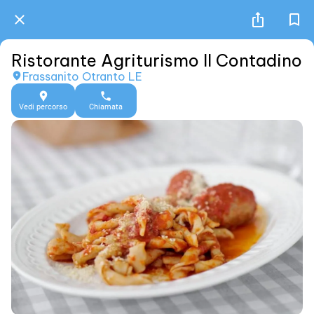
Ristorante Agriturismo Il Contadino
Frassanito Otranto LE
Vedi percorso
Chiamata