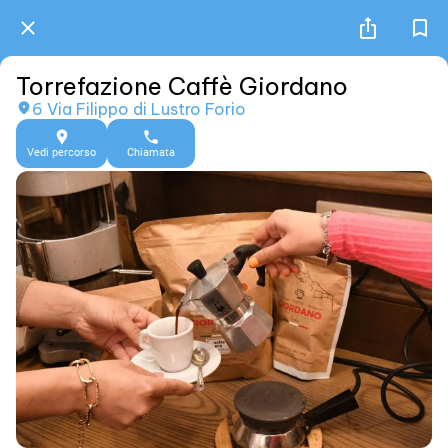
Torrefazione Caffè Giordano
6 Via Filippo di Lustro Forio
Vedi percorso
Chiamata