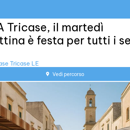
A Tricase, il martedì
tina è festa per tutti i s
ase Tricase LE
Vedi percorso