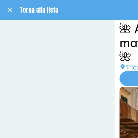
Torna alla lista
🌺 
mat
🌺
Tric