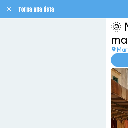
Torna alla lista
🌞 
mar
Mar