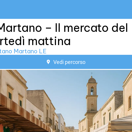
Martano – Il mercato del
tedì mattina
tano Martano LE
Vedi percorso