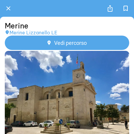
Merine
Merine Lizzanello LE
Vedi percorso