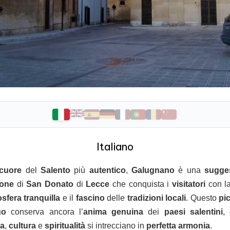
Italiano
cuore
del
Salento
più
autentico
,
Galugnano
è una
sugge
ione
di
San Donato
di
Lecce
che conquista i
visitatori
con l
sfera
tranquilla
e il
fascino
delle
tradizioni
locali
. Questo
pi
go
conserva ancora l’
anima
genuina
dei
paesi
salentini
,
ia
,
cultura
e
spiritualità
si intrecciano in
perfetta
armonia
.