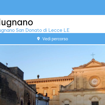
lugnano
ugnano San Donato di Lecce LE
Vedi percorso