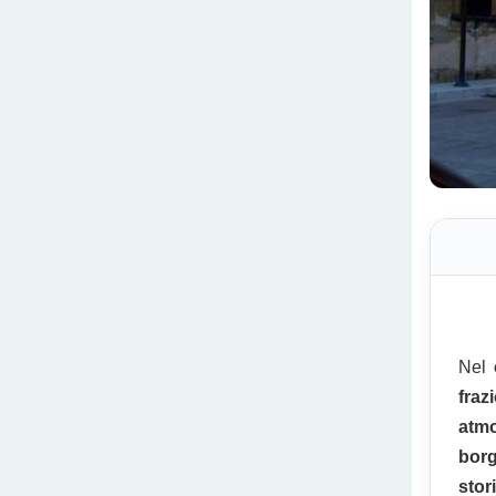
Nel
fraz
atmo
bor
stor