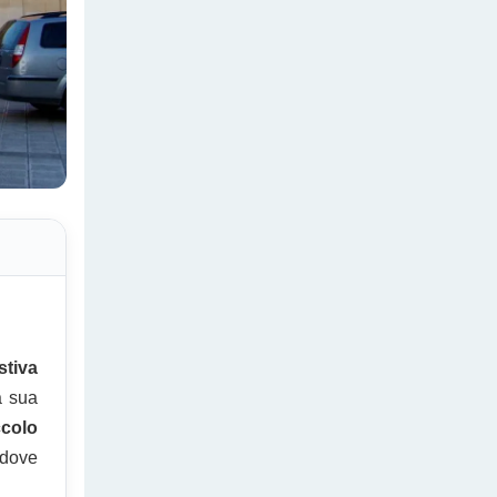
stiva
a sua
ccolo
 dove