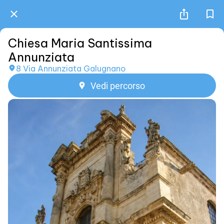
Chiesa Maria Santissima
Annunziata
8 Via Annunziata Galugnano
Vedi percorso