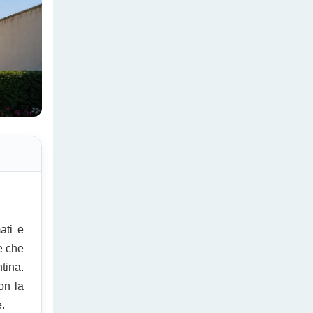
ati e
e che
tina.
on la
e.