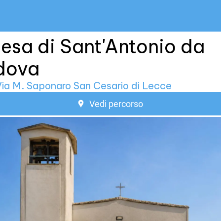
esa di Sant'Antonio da
dova
ia M. Saponaro San Cesario di Lecce
Vedi percorso