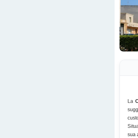
La
C
sugg
cust
Situ
sua 