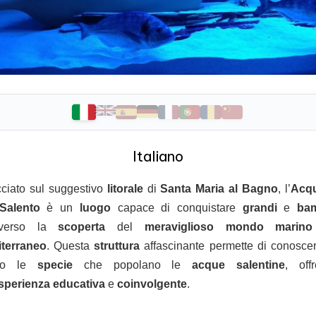
Italiano
cciato sul suggestivo
litorale
di
Santa Maria al Bagno
, l’
Acqu
Salento
è un
luogo
capace di conquistare
grandi
e
bam
raverso la
scoperta
del
meraviglioso
mondo
marino
terraneo
. Questa
struttura
affascinante permette di conosce
ino le
specie
che popolano le
acque
salentine
, off
sperienza
educativa
e
coinvolgente
.