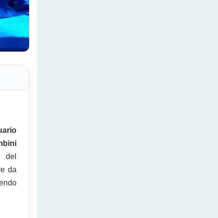
ario
bini
del
re da
rendo