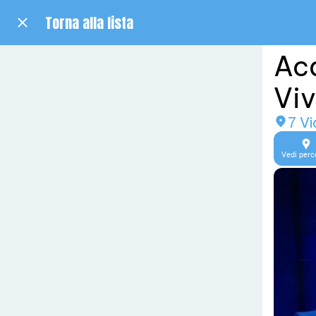
Torna alla lista
Acq
Viv
7 V
Vedi perc