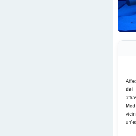
Affa
del 
att
Medi
vic
un’
e