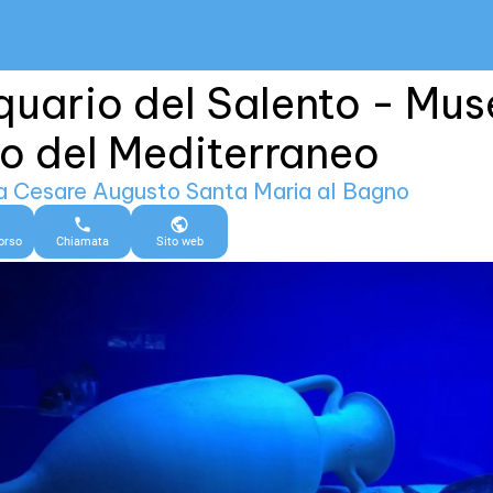
uario del Salento - Mus
o del Mediterraneo
ia Cesare Augusto Santa Maria al Bagno
orso
Chiamata
Sito web