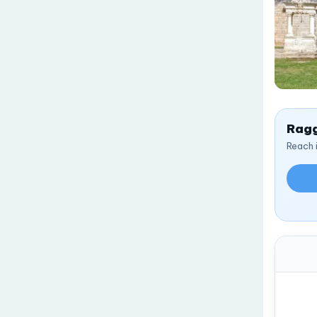
Ragg
Reach 