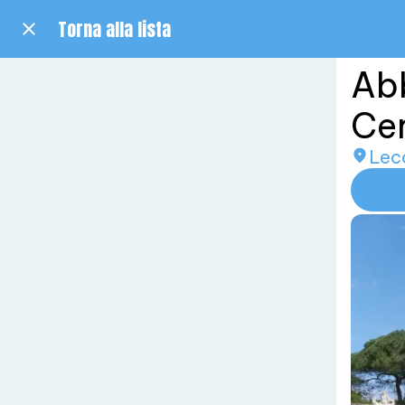
Torna alla lista
Abb
Cer
Lec