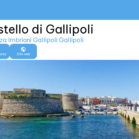
tello di Gallipoli
za Imbriani Gallipoli Gallipoli
orso
Sito web