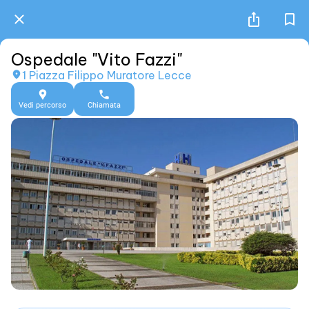
Ospedale "Vito Fazzi"
1 Piazza Filippo Muratore Lecce
Vedi percorso
Chiamata