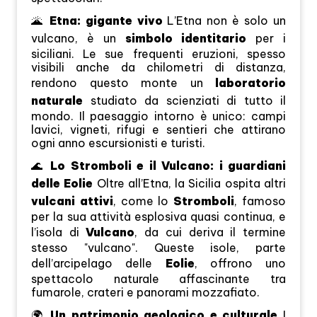
🌋
Etna: gigante vivo
L’Etna non è solo un
vulcano, è un
simbolo identitario
per i
siciliani. Le sue frequenti eruzioni, spesso
visibili anche da chilometri di distanza,
rendono questo monte un
laboratorio
naturale
studiato da scienziati di tutto il
mondo. Il paesaggio intorno è unico: campi
lavici, vigneti, rifugi e sentieri che attirano
ogni anno escursionisti e turisti.
🌊
Lo Stromboli e il Vulcano: i guardiani
delle Eolie
Oltre all’Etna, la Sicilia ospita altri
vulcani attivi
, come lo
Stromboli
, famoso
per la sua attività esplosiva quasi continua, e
l’isola di
Vulcano
, da cui deriva il termine
stesso "vulcano". Queste isole, parte
dell’arcipelago delle
Eolie
, offrono uno
spettacolo naturale affascinante tra
fumarole, crateri e panorami mozzafiato.
🌍
Un patrimonio geologico e culturale
I