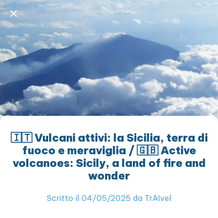
🇮🇹 Vulcani attivi: la Sicilia, terra di
fuoco e meraviglia / 🇬🇧 Active
volcanoes: Sicily, a land of fire and
wonder
Scritto il 04/05/2025 da TrAIvel