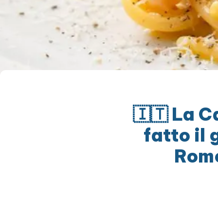
🇮🇹 La C
fatto il
Rome