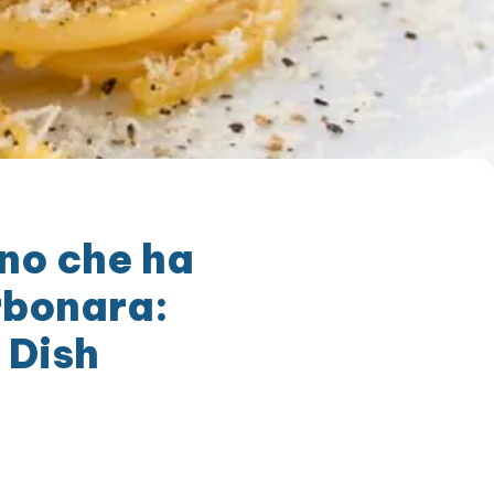
ano che ha
arbonara:
 Dish