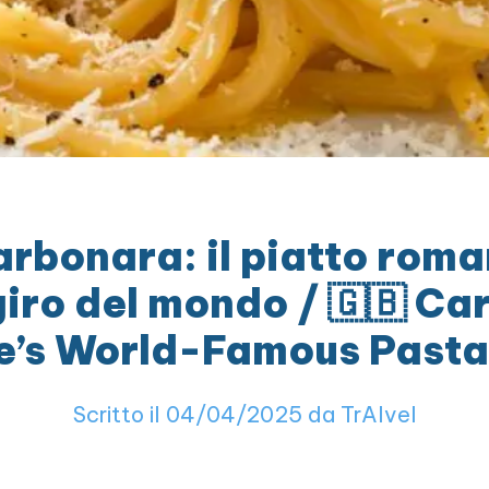
arbonara: il piatto rom
 giro del mondo / 🇬🇧 C
’s World-Famous Pasta
Scritto il 04/04/2025 da TrAIvel