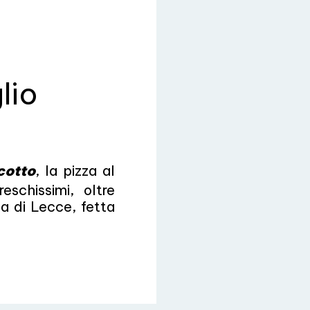
lio
icotto
, la pizza al
eschissimi, oltre
za di Lecce, fetta