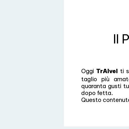
Il
Oggi
TrAIvel
ti 
taglio più amata
quaranta gusti tu
dopo fetta.
Questo contenuto è